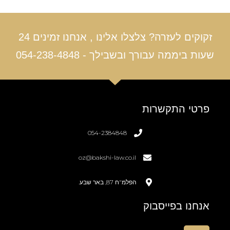
זקוקים לעזרה? צלצלו אלינו , אנחנו זמינים 24
שעות ביממה עבורך ובשבילך - 054-238-4848
פרטי התקשרות
054-2384848
oz@bakshi-law.co.il
הפלמ"ח 87, באר שבע.
אנחנו בפייסבוק